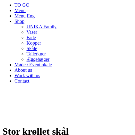
TO GO
Menu
Menu Eng
Shop
UNIKA Family
Vaser
Fade
Kopper
Skåle
Tallerkner
Æggebæger
Møde / Eventlokale
About us
Work with us
Contact
Stor krøllet skål