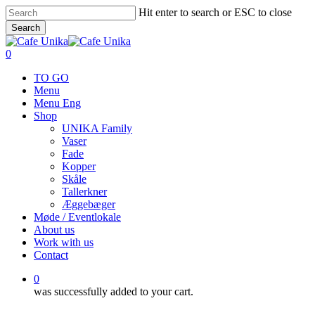
Skip
Hit enter to search or ESC to close
to
Search
main
Close
content
Search
0
Menu
TO GO
Menu
Menu Eng
Shop
UNIKA Family
Vaser
Fade
Kopper
Skåle
Tallerkner
Æggebæger
Møde / Eventlokale
About us
Work with us
Contact
0
was successfully added to your cart.