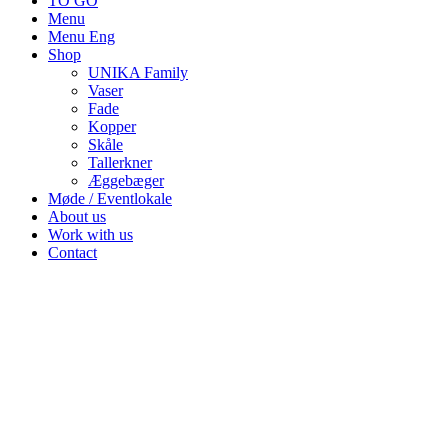
TO GO
Menu
Menu Eng
Shop
UNIKA Family
Vaser
Fade
Kopper
Skåle
Tallerkner
Æggebæger
Møde / Eventlokale
About us
Work with us
Contact