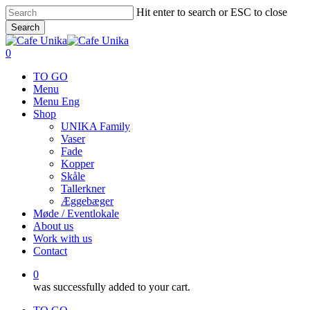
Skip
Hit enter to search or ESC to close
to
Search
main
Close
content
Search
0
Menu
TO GO
Menu
Menu Eng
Shop
UNIKA Family
Vaser
Fade
Kopper
Skåle
Tallerkner
Æggebæger
Møde / Eventlokale
About us
Work with us
Contact
0
was successfully added to your cart.