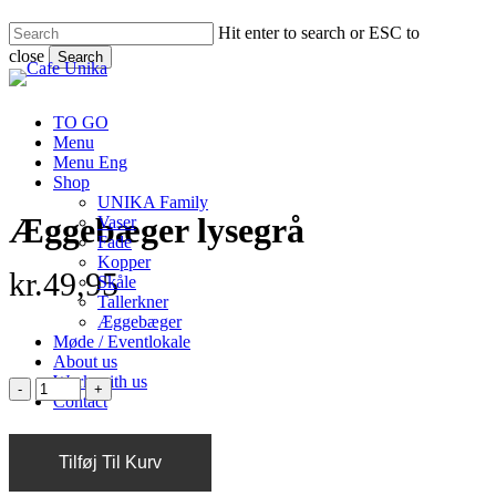
Skip
Hit enter to search or ESC to
to
close
main
Search
content
Close
Search
TO GO
Menu
Menu Eng
Shop
UNIKA Family
Æggebæger lysegrå
Vaser
Fade
Kopper
kr.
49,95
Skåle
Tallerkner
Æggebæger
Møde / Eventlokale
About us
Work with us
Contact
Tilføj Til Kurv