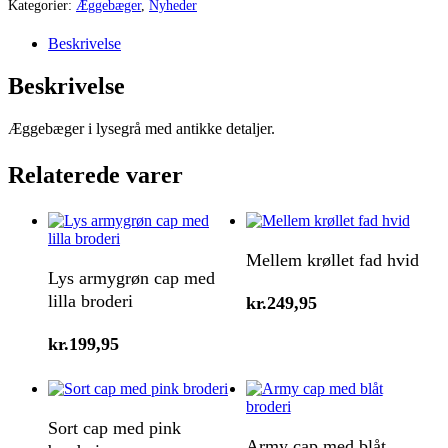
Kategorier:
Æggebæger
,
Nyheder
Beskrivelse
Beskrivelse
Æggebæger i lysegrå med antikke detaljer.
Relaterede varer
Tilføj Til Kurv
Mellem krøllet fad hvid
Tilføj Til Kurv
Lys armygrøn cap med
lilla broderi
kr.
249,95
kr.
199,95
Tilføj Til Kurv
Sort cap med pink
Tilføj Til Kurv
Army cap med blåt